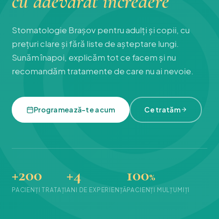
cu adevărat încredere
Stomatologie Brașov pentru adulți și copii, cu
prețuri clare și fără liste de așteptare lungi.
Sunăm înapoi, explicăm tot ce facem și nu
recomandăm tratamente de care nu ai nevoie.
Programează-te acum
Ce tratăm
+200
+4
100
%
PACIENȚI TRATAȚI
ANI DE EXPERIENȚĂ
PACIENȚI MULȚUMIȚI